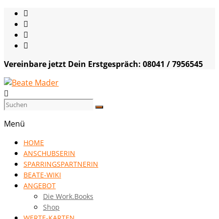
Skip
to
content
Vereinbare jetzt Dein Erstgespräch: 08041 / 7956545
Beate
Mader
Menü
die
HOME
Kommunikationsgenialistin
ANSCHUBSERIN
|
SPARRINGSPARTNERIN
VISION
BEATE-WIKI
HOCH
ANGEBOT
DREI
Die Work.Books
Shop
WERTE-KARTEN