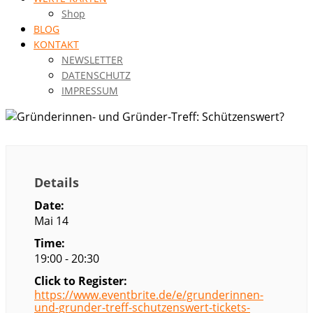
Shop
BLOG
KONTAKT
NEWSLETTER
DATENSCHUTZ
IMPRESSUM
Details
Date:
Mai 14
Time:
19:00 - 20:30
Click to Register:
https://www.eventbrite.de/e/grunderinnen-
und-grunder-treff-schutzenswert-tickets-