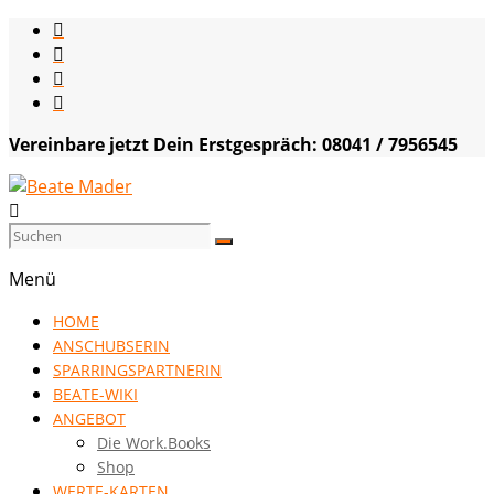
Skip
to
content
Vereinbare jetzt Dein Erstgespräch: 08041 / 7956545
Beate
Mader
Menü
die
HOME
Kommunikationsgenialistin
ANSCHUBSERIN
|
SPARRINGSPARTNERIN
VISION
BEATE-WIKI
HOCH
ANGEBOT
DREI
Die Work.Books
Shop
WERTE-KARTEN