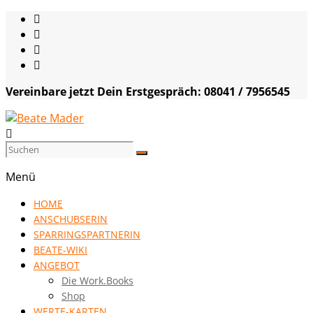
Skip
to
content
Vereinbare jetzt Dein Erstgespräch: 08041 / 7956545
Beate
Mader
Menü
die
HOME
Kommunikationsgenialistin
ANSCHUBSERIN
|
SPARRINGSPARTNERIN
VISION
BEATE-WIKI
HOCH
ANGEBOT
DREI
Die Work.Books
Shop
WERTE-KARTEN