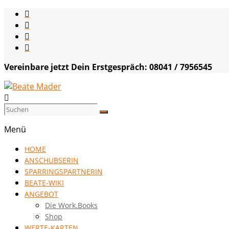
Skip
to
content
Vereinbare jetzt Dein Erstgespräch: 08041 / 7956545
Beate
Mader
Menü
die
HOME
Kommunikationsgenialistin
ANSCHUBSERIN
|
SPARRINGSPARTNERIN
VISION
BEATE-WIKI
HOCH
ANGEBOT
DREI
Die Work.Books
Shop
WERTE-KARTEN