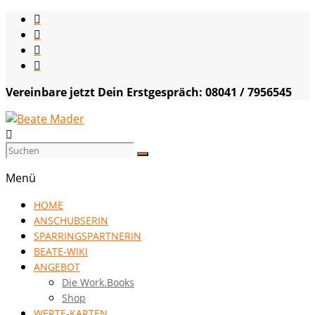
Skip
to
content
Vereinbare jetzt Dein Erstgespräch: 08041 / 7956545
Beate
Mader
Menü
die
HOME
Kommunikationsgenialistin
ANSCHUBSERIN
|
SPARRINGSPARTNERIN
VISION
BEATE-WIKI
HOCH
ANGEBOT
DREI
Die Work.Books
Shop
WERTE-KARTEN