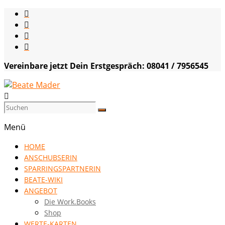
Skip
to
content
Vereinbare jetzt Dein Erstgespräch: 08041 / 7956545
Beate
Mader
Menü
die
HOME
Kommunikationsgenialistin
ANSCHUBSERIN
|
SPARRINGSPARTNERIN
VISION
BEATE-WIKI
HOCH
ANGEBOT
DREI
Die Work.Books
Shop
WERTE-KARTEN