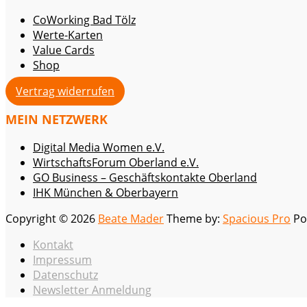
CoWorking Bad Tölz
Werte-Karten
Value Cards
Shop
Vertrag widerrufen
MEIN NETZWERK
Digital Media Women e.V.
WirtschaftsForum Oberland e.V.
GO Business – Geschäftskontakte Oberland
IHK München & Oberbayern
Copyright © 2026
Beate Mader
Theme by:
Spacious Pro
Po
Kontakt
Impressum
Datenschutz
Newsletter Anmeldung