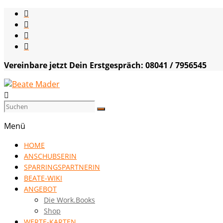
Skip
to
content
Vereinbare jetzt Dein Erstgespräch: 08041 / 7956545
Beate
Mader
Menü
die
HOME
Kommunikationsgenialistin
ANSCHUBSERIN
|
SPARRINGSPARTNERIN
VISION
BEATE-WIKI
HOCH
ANGEBOT
DREI
Die Work.Books
Shop
WERTE-KARTEN