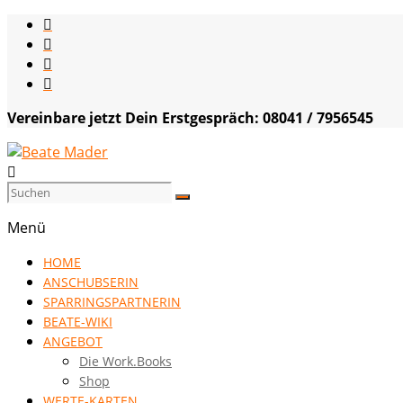
Skip
to
content
Vereinbare jetzt Dein Erstgespräch: 08041 / 7956545
Beate
Mader
Menü
die
HOME
Kommunikationsgenialistin
ANSCHUBSERIN
|
SPARRINGSPARTNERIN
VISION
BEATE-WIKI
HOCH
ANGEBOT
DREI
Die Work.Books
Shop
WERTE-KARTEN