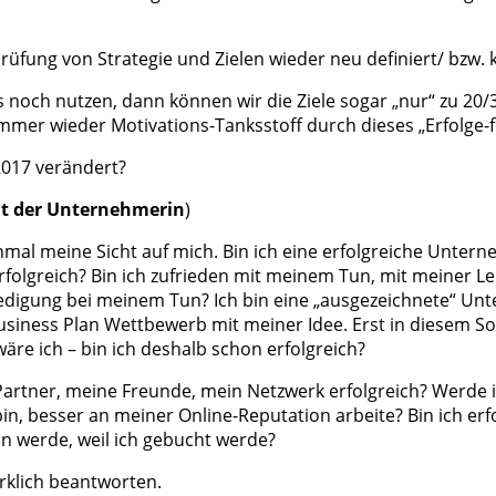
prüfung von Strategie und Zielen wieder neu definiert/ bzw.
 noch nutzen, dann können wir die Ziele sogar „nur“ zu 20
 immer wieder Motivations-Tanksstoff durch dieses „Erfolge-f
2017 verändert?
cht der Unternehmerin
)
inmal meine Sicht auf mich. Bin ich eine erfolgreiche Unte
h erfolgreich? Bin ich zufrieden mit meinem Tun, mit meine
efriedigung bei meinem Tun? Ich bin eine „ausgezeichnete“ U
Business Plan Wettbewerb mit meiner Idee. Erst in diesem
äre ich – bin ich deshalb schon erfolgreich?
artner, meine Freunde, mein Netzwerk erfolgreich? Werde ic
 bin, besser an meiner Online-Reputation arbeite? Bin ich erf
en werde, weil ich gebucht werde?
wirklich beantworten.