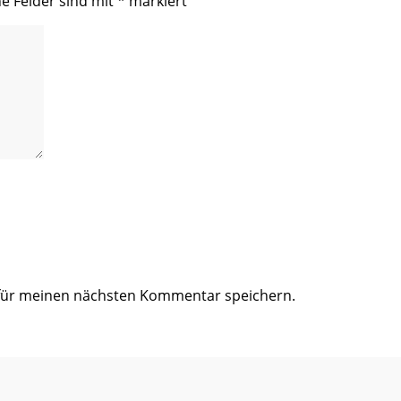
he Felder sind mit
*
markiert
 für meinen nächsten Kommentar speichern.