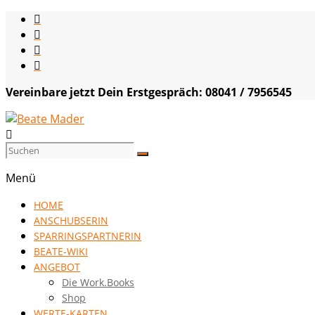
Skip
to
content
Vereinbare jetzt Dein Erstgespräch: 08041 / 7956545
Beate
Mader
Menü
die
HOME
Kommunikationsgenialistin
ANSCHUBSERIN
|
SPARRINGSPARTNERIN
VISION
BEATE-WIKI
HOCH
ANGEBOT
DREI
Die Work.Books
Shop
WERTE-KARTEN