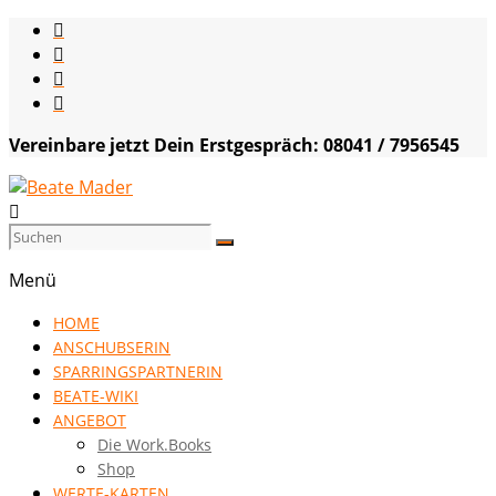
Skip
to
content
Vereinbare jetzt Dein Erstgespräch: 08041 / 7956545
Beate
Mader
Menü
die
HOME
Kommunikationsgenialistin
ANSCHUBSERIN
|
SPARRINGSPARTNERIN
VISION
BEATE-WIKI
HOCH
ANGEBOT
DREI
Die Work.Books
Shop
WERTE-KARTEN