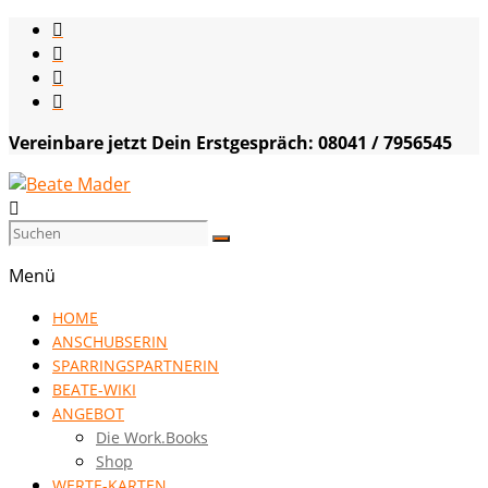
Skip
to
content
Vereinbare jetzt Dein Erstgespräch: 08041 / 7956545
Beate
Mader
Menü
die
HOME
Kommunikationsgenialistin
ANSCHUBSERIN
|
SPARRINGSPARTNERIN
VISION
BEATE-WIKI
HOCH
ANGEBOT
DREI
Die Work.Books
Shop
WERTE-KARTEN