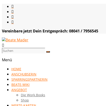
Skip
to
content
Vereinbare jetzt Dein Erstgespräch: 08041 / 7956545
Beate
Mader
Menü
die
HOME
Kommunikationsgenialistin
ANSCHUBSERIN
|
SPARRINGSPARTNERIN
VISION
BEATE-WIKI
HOCH
ANGEBOT
DREI
Die Work.Books
Shop
WERTE-KARTEN