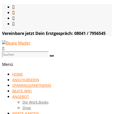
Skip
to
content
Vereinbare jetzt Dein Erstgespräch: 08041 / 7956545
Beate
Mader
Menü
die
HOME
Kommunikationsgenialistin
ANSCHUBSERIN
|
SPARRINGSPARTNERIN
VISION
BEATE-WIKI
HOCH
ANGEBOT
DREI
Die Work.Books
Shop
WERTE-KARTEN