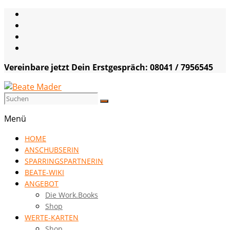
Skip
to
content
Vereinbare jetzt Dein Erstgespräch: 08041 / 7956545
Beate
Menü
Mader
HOME
die
ANSCHUBSERIN
Kommunikationsgenialistin
SPARRINGSPARTNERIN
|
BEATE-WIKI
VISION
ANGEBOT
HOCH
Die Work.Books
DREI
Shop
WERTE-KARTEN
Shop