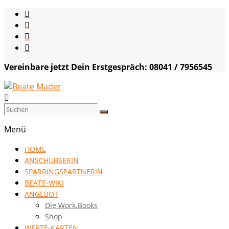
Skip
to
content
Vereinbare jetzt Dein Erstgespräch: 08041 / 7956545
Beate
Mader
Menü
die
HOME
Kommunikationsgenialistin
ANSCHUBSERIN
|
SPARRINGSPARTNERIN
VISION
BEATE-WIKI
HOCH
ANGEBOT
DREI
Die Work.Books
Shop
WERTE-KARTEN