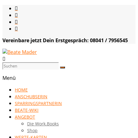
Skip
to
content
Vereinbare jetzt Dein Erstgespräch: 08041 / 7956545
Beate
Mader
Menü
die
HOME
Kommunikationsgenialistin
ANSCHUBSERIN
|
SPARRINGSPARTNERIN
VISION
BEATE-WIKI
HOCH
ANGEBOT
DREI
Die Work.Books
Shop
WERTE-KARTEN