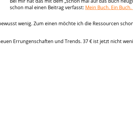
Bei mir hat das mit dem „schon mal auf das Buch neugi
schon mal einen Beitrag verfasst:
Mein Buch. Ein Buch.
z bewusst wenig. Zum einen möchte ich die Ressourcen scho
euen Errungenschaften und Trends. 37 € ist jetzt nicht wen