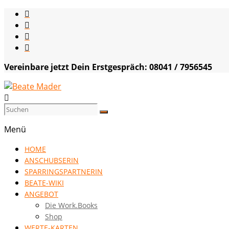
Skip
to
content
Vereinbare jetzt Dein Erstgespräch: 08041 / 7956545
Beate
Mader
Menü
die
HOME
Kommunikationsgenialistin
ANSCHUBSERIN
|
SPARRINGSPARTNERIN
VISION
BEATE-WIKI
HOCH
ANGEBOT
DREI
Die Work.Books
Shop
WERTE-KARTEN