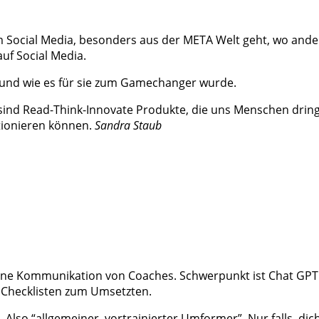
 Social Media, besonders aus der META Welt geht, wo andere
uf Social Media.
I und wie es für sie zum Gamechanger wurde.
sind Read-Think-Innovate Produkte, die uns Menschen drin
ktionieren können.
Sandra Staub
terne Kommunikation von Coaches. Schwerpunkt ist Chat GPT
h Checklisten zum Umsetzten.
Also “allgemeiner, vortrainierter Umformer”. Nur falls, di