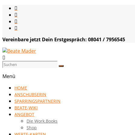
Skip
to
content
Vereinbare jetzt Dein Erstgespräch: 08041 / 7956545
Beate
Mader
Menü
die
HOME
Kommunikationsgenialistin
ANSCHUBSERIN
|
SPARRINGSPARTNERIN
VISION
BEATE-WIKI
HOCH
ANGEBOT
DREI
Die Work.Books
Shop
WERTE-KARTEN