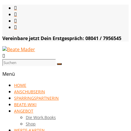
Skip
to
content
Vereinbare jetzt Dein Erstgespräch: 08041 / 7956545
Beate
Mader
Menü
die
HOME
Kommunikationsgenialistin
ANSCHUBSERIN
|
SPARRINGSPARTNERIN
VISION
BEATE-WIKI
HOCH
ANGEBOT
DREI
Die Work.Books
Shop
WERTE-KARTEN