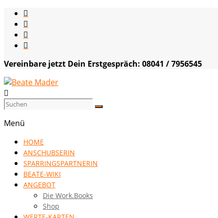
Skip
to
content
Vereinbare jetzt Dein Erstgespräch: 08041 / 7956545
Beate
Mader
Menü
die
HOME
Kommunikationsgenialistin
ANSCHUBSERIN
|
SPARRINGSPARTNERIN
VISION
BEATE-WIKI
HOCH
ANGEBOT
DREI
Die Work.Books
Shop
WERTE-KARTEN