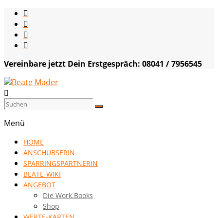
Skip
to
content
Vereinbare jetzt Dein Erstgespräch: 08041 / 7956545
Beate
Mader
Menü
die
HOME
Kommunikationsgenialistin
ANSCHUBSERIN
|
SPARRINGSPARTNERIN
VISION
BEATE-WIKI
HOCH
ANGEBOT
DREI
Die Work.Books
Shop
WERTE-KARTEN