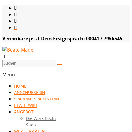
Skip
to
content
Vereinbare jetzt Dein Erstgespräch: 08041 / 7956545
Beate
Mader
Menü
die
HOME
Kommunikationsgenialistin
ANSCHUBSERIN
|
SPARRINGSPARTNERIN
VISION
BEATE-WIKI
HOCH
ANGEBOT
DREI
Die Work.Books
Shop
WERTE-KARTEN