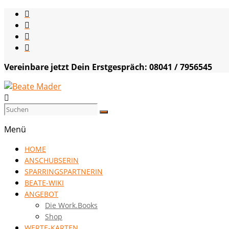
Skip
to
content
Vereinbare jetzt Dein Erstgespräch: 08041 / 7956545
Beate
Mader
Menü
die
HOME
Kommunikationsgenialistin
ANSCHUBSERIN
|
SPARRINGSPARTNERIN
VISION
BEATE-WIKI
HOCH
ANGEBOT
DREI
Die Work.Books
Shop
WERTE-KARTEN