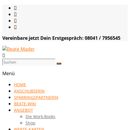
Skip
to
content
Vereinbare jetzt Dein Erstgespräch: 08041 / 7956545
Beate
Mader
Menü
die
HOME
Kommunikationsgenialistin
ANSCHUBSERIN
|
SPARRINGSPARTNERIN
VISION
BEATE-WIKI
HOCH
ANGEBOT
DREI
Die Work.Books
Shop
WERTE-KARTEN